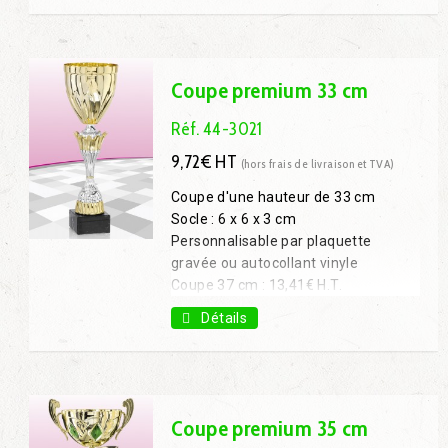
Coupe 33 cm : 14,85€ H.T.
Coupe 36 cm : 18,18€ H.T.
Coupe premium 33 cm
Réf. 44-3021
9,72€ HT
(hors frais de livraison et TVA)
Coupe d'une hauteur de 33 cm
Socle : 6 x 6 x 3 cm
Personnalisable par plaquette
gravée ou autocollant vinyle
Coupe 37 cm : 13,41€ H.T.
Coupe 43 cm : 18,45€ H.T.
Détails
Coupe 47 cm : 22,05€ H.T.
Coupe premium 35 cm