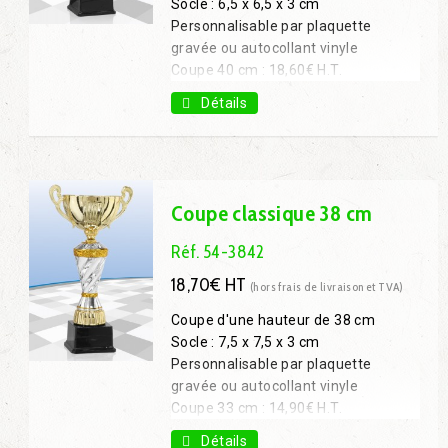
Socle : 6,5 x 6,5 x 3 cm
Personnalisable par plaquette
gravée ou autocollant vinyle
Coupe 40 cm : 18,60€ H.T.
Coupe 43 cm : 20,90€ H.T.
Détails
Coupe 47 cm : 27,30€ H.T.
Coupe classique 38 cm
Réf. 54-3842
18,70€ HT
(hors frais de livraison et TVA)
Coupe d'une hauteur de 38 cm
Socle : 7,5 x 7,5 x 3 cm
Personnalisable par plaquette
gravée ou autocollant vinyle
Coupe 33 cm : 14,90€ H.T.
Coupe 44 cm : 21,30€ H.T.
Détails