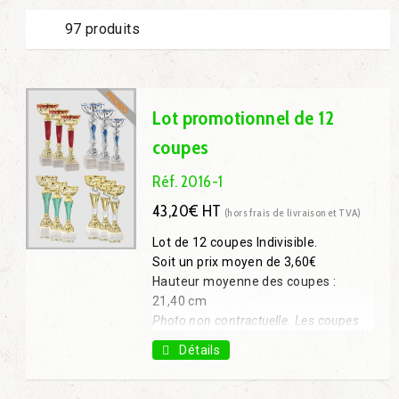
97 produits
Lot promotionnel de 12
coupes
Réf. 2016-1
43,20€ HT
(hors frais de livraison et TVA)
Lot de 12 coupes Indivisible.
Soit un prix moyen de 3,60€
Hauteur moyenne des coupes :
21,40 cm
Photo non contractuelle. Les coupes
livrées seront différentes des modèles
Détails
présentés mais sans variation des
hauteurs et des diamètres.