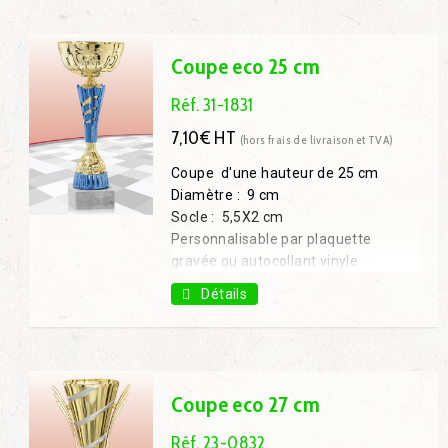
Coupe 36 cm : 11,60€ H.T.
Coupe 38 cm : 12,60€ H.T.
Coupe eco 25 cm
Réf. 31-1831
7,10€ HT
(hors frais de livraison et TVA)
Coupe d'une hauteur de 25 cm
Diamètre : 9 cm
Socle : 5,5X2 cm
Personnalisable par plaquette
gravée ou autocollant vinyle
Coupe 27 cm : 7,80€ H.T.
Détails
Coupe 31 cm : 9,30€ H.T.
Coupe 34 cm : 11,90€ H.T.
Coupe 38 cm : 14,70€ H.T.
Coupe eco 27 cm
Réf. 23-0832