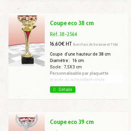
Coupe 31 cm : 11,00€ H.T.
Coupe 34 cm : 13,70€ H.T.
Coupe eco 38 cm
Réf. 38-2564
16,60€ HT
(hors frais de livraison et TVA)
Coupe d'une hauteur de 38 cm
Diamètre : 16 cm
Socle : 7,5X3 cm
Personnalisable par plaquette
gravée ou autocollant vinyle
Coupe 24 cm : 8,50€ H.T.
Détails
Coupe eco 39 cm