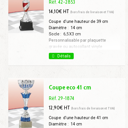
Réf. 42-2853
14,10€ HT
(hors frais de livraison et TVA)
Coupe d'une hauteur de 39 cm
Diamètre : 14 cm
Socle : 6,5X3 cm
Personnalisable par plaquette
gravée ou autocollant vinyle
Coupe 29 cm : 9,00€ H.T.
Détails
Coupe 34 cm : 10,80€ H.T.
Coupe 41 cm : 17,20€ H.T.
Coupe eco 41 cm
Réf. 29-1874
12,90€ HT
(hors frais de livraison et TVA)
Coupe d'une hauteur de 41 cm
Diamètre : 14 cm