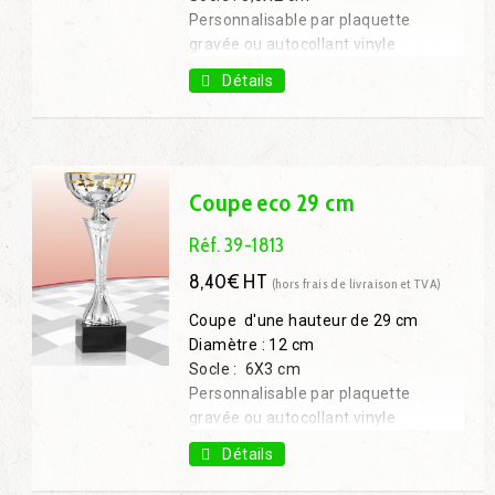
Personnalisable par plaquette
gravée ou autocollant vinyle
Coupe 26 cm : 7,40€ H.T.
Détails
Coupe 32 cm : 10,30€ H.T.
Coupe 38 cm : 13,50€ H.T.
Coupe 41 cm : 14,50€ H.T.
Coupe eco 29 cm
Réf. 39-1813
8,40€ HT
(hors frais de livraison et TVA)
Coupe d'une hauteur de 29 cm
Diamètre : 12 cm
Socle : 6X3 cm
Personnalisable par plaquette
gravée ou autocollant vinyle
Coupe 23 cm : 6,10€ H.T.
Détails
Coupe 26 cm : 6,90€ H.T.
Coupe 33 cm : 11,20€ H.T.