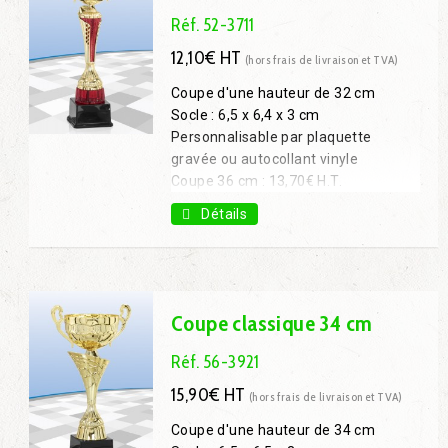
Réf. 52-3711
12,10€ HT
(hors frais de livraison et TVA)
Coupe d'une hauteur de 32 cm
Socle : 6,5 x 6,4 x 3 cm
Personnalisable par plaquette
gravée ou autocollant vinyle
Coupe 36 cm : 13,70€ H.T.
Coupe 40 cm : 16,30€ H.T.
Détails
Coupe 47 cm : 19,40€ H.T.
Coupe classique 34 cm
Réf. 56-3921
15,90€ HT
(hors frais de livraison et TVA)
Coupe d'une hauteur de 34 cm