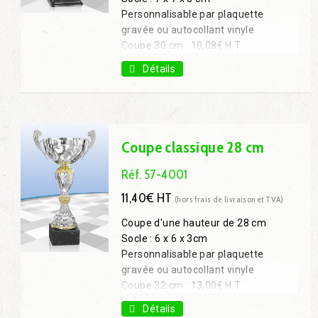
Personnalisable par plaquette
gravée ou autocollant vinyle
Coupe 30 cm : 10,08€ H.T.
Coupe 33 cm : 11,61€ H.T.
Détails
Coupe 41 cm : 16,92€ H.T.
Coupe 45 cm : 20,25€ H.T.
Coupe classique 28 cm
Réf. 57-4001
11,40€ HT
(hors frais de livraison et TVA)
Coupe d'une hauteur de 28 cm
Socle : 6 x 6 x 3cm
Personnalisable par plaquette
gravée ou autocollant vinyle
Coupe 32 cm : 13,00€ H.T.
Coupe 37 cm : 15,20€ H.T.
Détails
Coupe 40 cm : 18,40€ H.T.