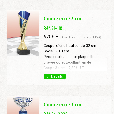
Coupe 35 cm : 13,10€ H.T.
Coupe eco 32 cm
Réf. 21-1181
6,20€ HT
(hors frais de livraison et TVA)
Coupe d'une hauteur de 32 cm
Socle : 6X3 cm
Personnalisable par plaquette
gravée ou autocollant vinyle
Coupe 34 cm : 7,80€ H.T.
Coupe 37 cm : 10,50€ H.T.
Détails
Coupe eco 33 cm