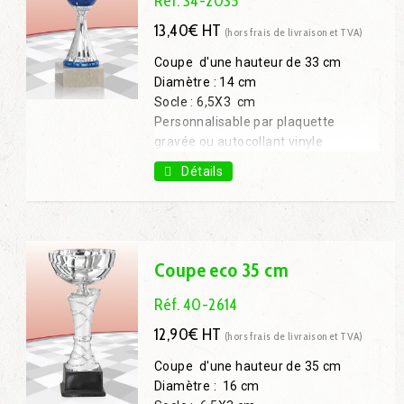
Réf. 34-2035
13,40€ HT
(hors frais de livraison et TVA)
Coupe d'une hauteur de 33 cm
Diamètre : 14 cm
Socle : 6,5X3 cm
Personnalisable par plaquette
gravée ou autocollant vinyle
Coupe 22 cm : 6,60€ H.T.
Détails
Coupe 24 cm : 7,10€ H.T.
Coupe 27 cm : 8,80€ H.T.
Coupe 31 cm : 11,90€ H.T.
Coupe eco 35 cm
Réf. 40-2614
12,90€ HT
(hors frais de livraison et TVA)
Coupe d'une hauteur de 35 cm
Diamètre : 16 cm