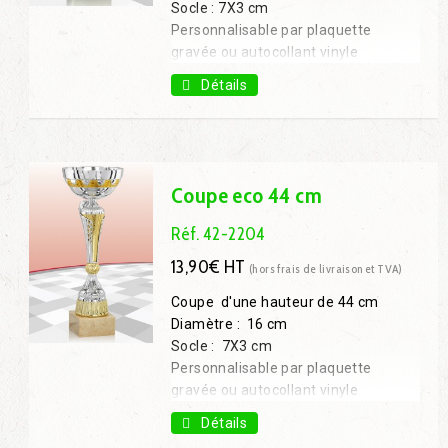
Socle : 7X3 cm
Personnalisable par plaquette
gravée ou autocollant vinyle
Coupe 28 cm : 6,20€ H.T.
Détails
Coupe 32 cm : 7,90€ H.T.
Coupe 37 cm : 9,70€ H.T.
Coupe eco 44 cm
Réf. 42-2204
13,90€ HT
(hors frais de livraison et TVA)
Coupe d'une hauteur de 44 cm
Diamètre : 16 cm
Socle : 7X3 cm
Personnalisable par plaquette
gravée ou autocollant vinyle
Coupe 28 cm: 7,50€ H.T.
Détails
Coupe 34 cm: 9,10€ H.T.