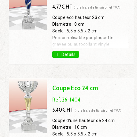
4,77€ HT
(hors frais de livraison et TVA)
Coupe eco hauteur 23 cm
Diamètre : 8 cm
Socle : 5,5 x 5,5 x 2 cm
Personnalisable par plaquette
gravée ou autocollant vinyle
Coupe 26 cm : 6,03€ H.T.
Détails
Coupe 28 cm : 6,84€ H.T.
Coupe 32 cm : 8,64€ H.T.
Coupe 36 cm : 10,71€ H.T.
Coupe Eco 24 cm
Réf. 26-1404
5,40€ HT
(hors frais de livraison et TVA)
Coupe d'une hauteur de 24 cm
Diamètre : 10 cm
Socle : 5,5 x 5,5 x 2 cm