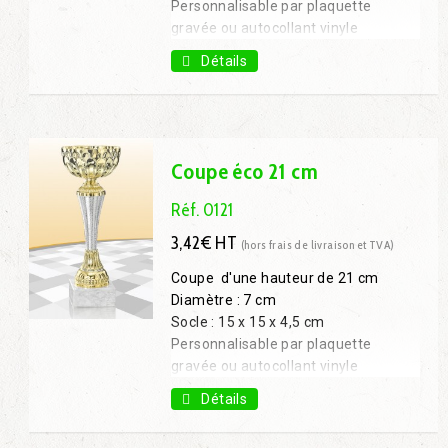
Personnalisable par plaquette
gravée ou autocollant vinyle
Coupe 19 cm : 3,80€ H.T.
Détails
Coupe 21 cm : 4,14€ H.T.
Coupe 22 cm : 4,70€ H.T.
Coupe éco 21 cm
Réf. 0121
3,42€ HT
(hors frais de livraison et TVA)
Coupe d'une hauteur de 21 cm
Diamètre : 7 cm
Socle : 15 x 15 x 4,5 cm
Personnalisable par plaquette
gravée ou autocollant vinyle
Coupe 22 cm: 3,96€ H.T.
Détails
Coupe 24 cm : 4,68€ H.T.
Coupe 27 cm : 5,22€ H.T.