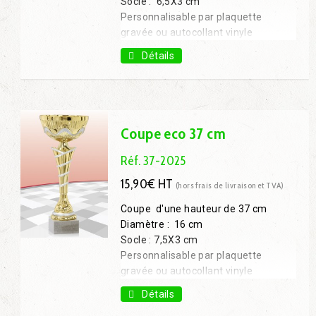
Socle : 6,5X3 cm
Personnalisable par plaquette
gravée ou autocollant vinyle
Coupe 25 cm : 7,50€ H.T.
Détails
Coupe 29 cm : 9,10€ H.T.
Coupe 33 cm : 11,50€ H.T.
Coupe eco 37 cm
Réf. 37-2025
15,90€ HT
(hors frais de livraison et TVA)
Coupe d'une hauteur de 37 cm
Diamètre : 16 cm
Socle : 7,5X3 cm
Personnalisable par plaquette
gravée ou autocollant vinyle
Coupe 25 cm : 7,70€ H.T.
Détails
Coupe 28 cm : 9,80€ H.T.