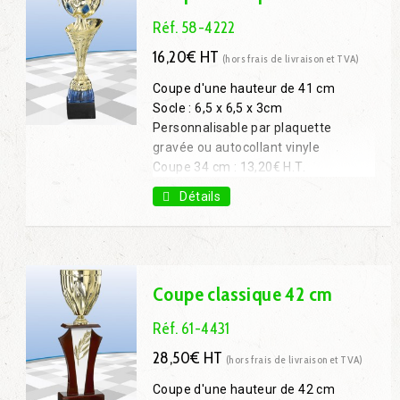
Réf. 58-4222
16,20€ HT
(hors frais de livraison et TVA)
Coupe d'une hauteur de 41 cm
Socle : 6,5 x 6,5 x 3cm
Personnalisable par plaquette
gravée ou autocollant vinyle
Coupe 34 cm : 13,20€ H.T.
Coupe 46 cm : 18,90€ H.T.
Détails
Coupe 50 cm : 22,70€ H.T.
Coupe classique 42 cm
Réf. 61-4431
28,50€ HT
(hors frais de livraison et TVA)
Coupe d'une hauteur de 42 cm