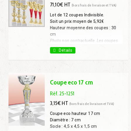
71,10€ HT
(hors frais de livraison et TVA)
Lot de 12 coupes Indivisible.
Soit un prix moyen de 5,92€
Hauteur moyenne des coupes : 30
cm
Photo non contractuelle. Les coupes
livrées seront différentes des modèles
Détails
présentés mais sans variation des
hauteurs et des diamètres.
Coupe eco 17 cm
Réf. 25-1251
3,15€ HT
(hors frais de livraison et TVA)
Coupe eco hauteur 17 cm
Diamètre : 7 cm
Socle : 4,5 x 4,5 x 1,5 cm