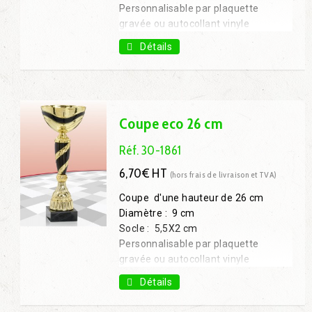
Personnalisable par plaquette
gravée ou autocollant vinyle
Coupe 19 cm : 3,35€ H.T.
Détails
Coupe 21 cm : 3,87€ H.T.
Coupe 23 cm : 4,68€ H.T.
Coupe 27 cm : 5,94€ H.T.
Coupe 29 cm : 6,75€ H.T.
Coupe 30 cm : 7,47€ H.T.
Coupe eco 26 cm
Coupe 32 cm : 9,27€ H.T.
Réf. 30-1861
6,70€ HT
(hors frais de livraison et TVA)
Coupe d'une hauteur de 26 cm
Diamètre : 9 cm
Socle : 5,5X2 cm
Personnalisable par plaquette
gravée ou autocollant vinyle
Coupe 28 cm : 7,60€ H.T.
Détails
Coupe 31 cm : 8,00€ H.T.
Coupe 33 cm : 9,80€ H.T.