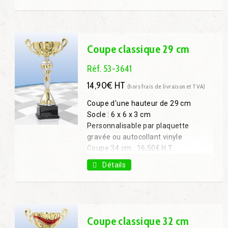
Coupe 43 cm : 23,60€ H.T.
Coupe classique 29 cm
Réf. 53-3641
14,90€ HT
(hors frais de livraison et TVA)
Coupe d'une hauteur de 29 cm
Socle : 6 x 6 x 3 cm
Personnalisable par plaquette
gravée ou autocollant vinyle
Coupe 34 cm : 16,50€ H.T.
Coupe 40 cm : 18,60€ H.T.
Détails
Coupe 43 cm : 22,20€ H.T.
Coupe classique 32 cm