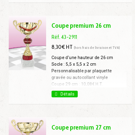
Coupe 38 cm: 11,80€ H.T.
Coupe premium 26 cm
Réf. 43-2911
8,30€ HT
(hors frais de livraison et TVA)
Coupe d'une hauteur de 26 cm
Socle : 5,5 x 5,5 x 2 cm
Personnalisable par plaquette
gravée ou autocollant vinyle
Coupe 29 cm : 10,08€ H.T.
Coupe 34 cm : 13,05€ H.T.
Détails
Coupe 36 cm : 15,21€ H.T.
Coupe premium 27 cm