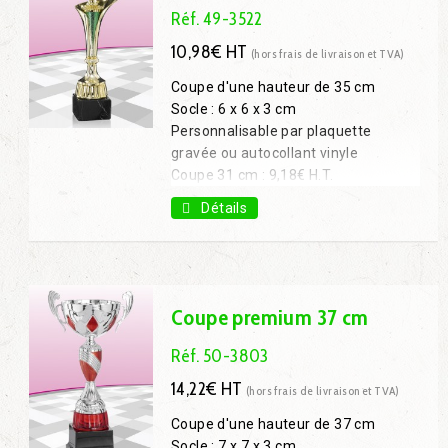
Réf. 49-3522
10,98€ HT
(hors frais de livraison et TVA)
Coupe d'une hauteur de 35 cm
Socle : 6 x 6 x 3 cm
Personnalisable par plaquette
gravée ou autocollant vinyle
Coupe 31 cm : 9,18€ H.T.
Coupe 38 cm : 13,86€ H.T.
Détails
Coupe 45 cm : 17,55€ H.T.
Coupe premium 37 cm
Réf. 50-3803
14,22€ HT
(hors frais de livraison et TVA)
Coupe d'une hauteur de 37 cm
Socle : 7 x 7 x 3 cm