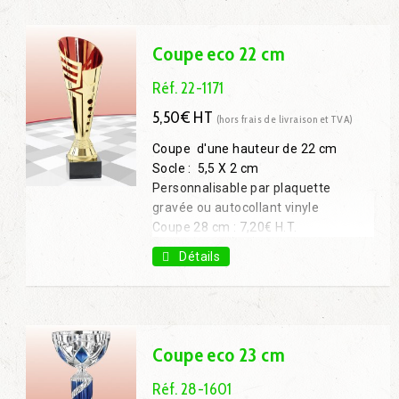
Coupe 30 cm : 6,66€ H.T.
Coupe eco 22 cm
Réf. 22-1171
5,50€ HT
(hors frais de livraison et TVA)
Coupe d'une hauteur de 22 cm
Socle : 5,5 X 2 cm
Personnalisable par plaquette
gravée ou autocollant vinyle
Coupe 28 cm : 7,20€ H.T.
Coupe 32 cm : 9,10€ H.T.
Détails
Coupe eco 23 cm
Réf. 28-1601