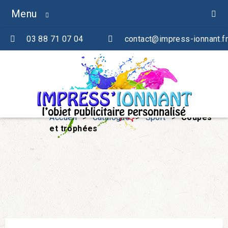
Menu
03 88 71 07 04
contact@impress-ionnant.fr
Accueil
>
Catalogue
>
Sport
>
Coupes
et trophées