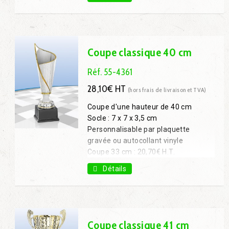
Coupe 47 cm : 24,30€ H.T.
Coupe classique 40 cm
Réf. 55-4361
28,10€ HT
(hors frais de livraison et TVA)
Coupe d'une hauteur de 40 cm
Socle : 7 x 7 x 3,5 cm
Personnalisable par plaquette
gravée ou autocollant vinyle
Coupe 33 cm : 20,70€ H.T.
Coupe 47 cm : 34,80€ H.T.
Détails
Coupe classique 41 cm