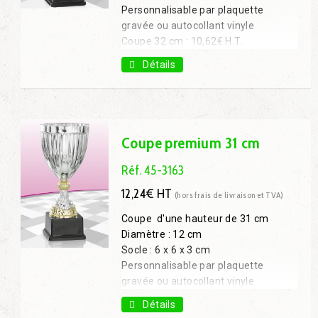
Personnalisable par plaquette
gravée ou autocollant vinyle
Coupe 32 cm : 10,62€ H.T.
Coupe 38 cm : 11,61€ H.T.
Détails
Coupe 40 cm : 13,95€ H.T.
Coupe 43 cm : 16,02€ H.T.
Coupe premium 31 cm
Réf. 45-3163
12,24€ HT
(hors frais de livraison et TVA)
Coupe d'une hauteur de 31 cm
Diamètre : 12 cm
Socle : 6 x 6 x 3 cm
Personnalisable par plaquette
gravée ou autocollant vinyle
Coupe 25 cm : 9,09€ H.T.
Détails
Coupe 29 cm : 11,16€ H.T.