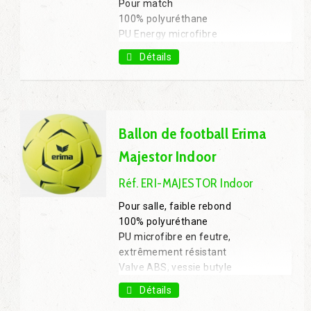
Pour match
100% polyuréthane
PU Energy microfibre
Absorption minimale d'eau en cas de
Détails
pluie
Valve ABS, vessie 8 Wing Carbon
Latex
Aérodynamique améliorée grâce à
sa structure 3D spéciale
Ballon de football Erima
T.5
Majestor Indoor
(existe en version entraînement ERI-
SENZOR AMBITION, T.4 et T .5 )
Réf. ERI-MAJESTOR Indoor
Pour salle, faible rebond
100% polyuréthane
PU microfibre en feutre,
extrêmement résistant
Valve ABS, vessie butyle
T.4 et T.5
Détails