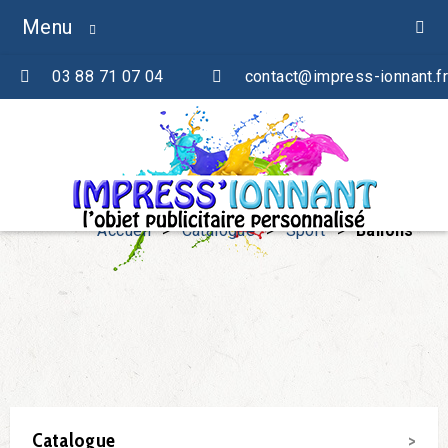
Menu
03 88 71 07 04
contact@impress-ionnant.fr
Accueil
>
Catalogue
>
Sport
>
Ballons
Catalogue