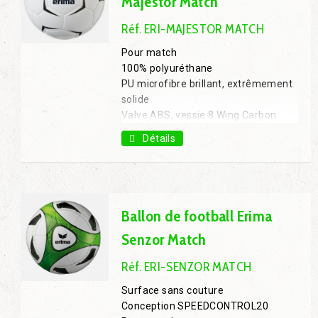
Majestor Match
Réf. ERI-MAJESTOR MATCH
Pour match
100% polyuréthane
PU microfibre brillant, extrêmement
solide
Valve ABS, vessie 8 Wing Carbon
Latex
Détails
T.5
(existe en version entraînement ERI-
MAJESTOR TRAINING, T.4 et T .5 )
Ballon de football Erima
Senzor Match
Réf. ERI-SENZOR MATCH
Surface sans couture
Conception SPEEDCONTROL20