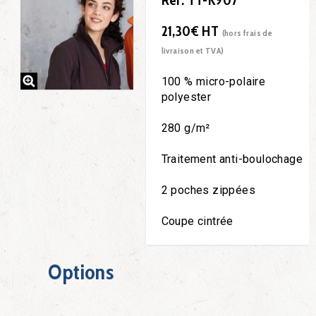
Réf. TT-K907
21,30€ HT
(hors frais de
livraison et TVA)
100 % micro-polaire
polyester
280 g/m²
Traitement anti-boulochage
2 poches zippées
Coupe cintrée
Options