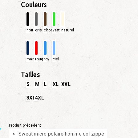
Couleurs
noir
gris
chocolat
vert
naturel
marine
rouge
roy
ciel
Tailles
S
M
L
XL
XXL
3XL
4XL
Produit précédent
Sweat micro polaire homme col zippé