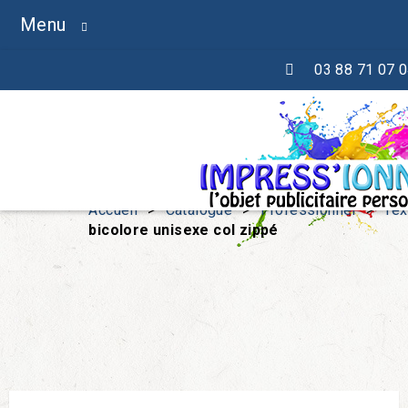
Menu
03 88 71 07 
Accueil
>
Catalogue
>
Professionnel
>
Tex
bicolore unisexe col zippé