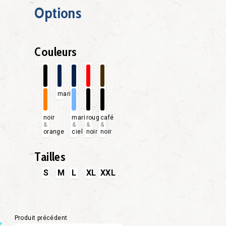
Options
Couleurs
marine
noir
marine
rouge
café
&
&
&
&
orange
ciel
noir
noir
Tailles
S
M
L
XL
XXL
Produit précédent