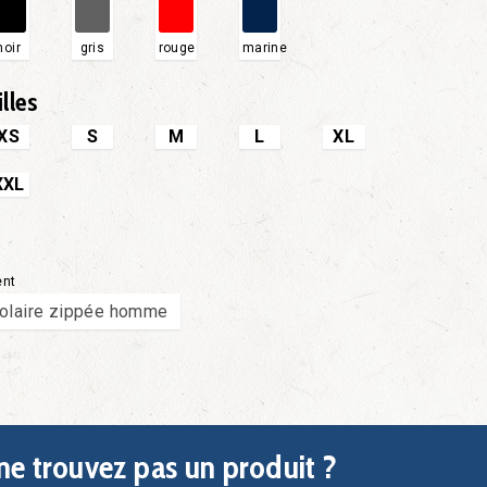
noir
gris
rouge
marine
illes
XS
S
M
L
XL
XXL
ent
olaire zippée homme
ne trouvez pas un produit ?