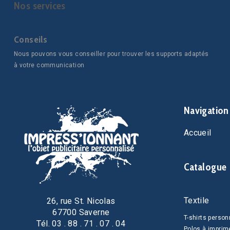
Nos services
Conseils
Nous pouvons vous conseiller pour trouver les supports adaptés
à votre communication
Navigation
Accueil
Catalogue
Textile
26, rue St. Nicolas
67700 Saverne
T-shirts person
Tél. 03 . 88 . 71 . 07 . 04
Polos à imprim