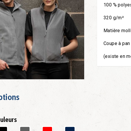
100 % polyes
320 g/m²
Matière mol
Coupe à pan
(existe en 
ptions
uleurs