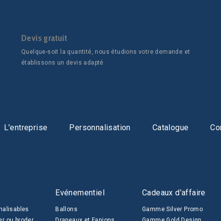
Devis gratuit
Quelque-soit la quantité, nous étudions votre demande et
établissons un devis adapté
L'entreprise
Personnalisation
Catalogue
Co
Evénementiel
Cadeaux d'affaire
nalisables
Ballons
Gamme Silver Promo
er ou broder
Drapeaux et Fanions
Gamme Gold Design