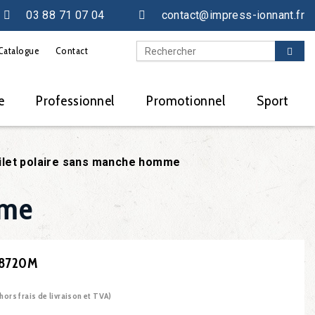
03 88 71 07 04
contact@impress-ionnant.fr
Catalogue
Contact
e
Professionnel
Promotionnel
Sport
ilet polaire sans manche homme
mme
U8720M
(hors frais de livraison et TVA)