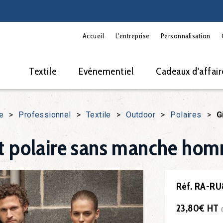
Accueil
L'entreprise
Personnalisation
Textile
Evénementiel
Cadeaux d'affair
e
>
Professionnel
>
Textile
>
Outdoor
>
Polaires
>
G
et polaire sans manche ho
Réf. RA-R
23,80€ HT